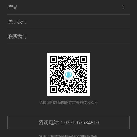
产品
关于我们
独立部署产品
联系我们
B2C自营品牌商城
B2C自营品牌商城多语言
B2B批发商城
三级分销商城
微信小程序商城系统
多门店商城系统
社区团购系统
跨境B2C商城
云产品
长按识别或截图保存吉海科技公众号
微派克小店
在线云客服
咨询电话：0371-67584810
周边产品
云ERP+云收银
短信中心
河南吉海网络科技有限公司版权所有